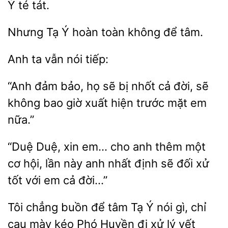
Ý té tát.
Tạ
hoàn toàn không
tâm.
nói tiếp:
“Anh đảm
họ sẽ bị nhốt
đời, sẽ
bao giờ xuất hiện trước mặt em
nữa.”
“Duệ Duệ, xin em… cho anh thêm
cơ hội, lần này anh nhất định sẽ
xử
tốt với em
đời…”
Tôi chẳng buồn để
Tạ Ý nói gì, chỉ
cau mày kéo Phó Huyền
xử lý vết