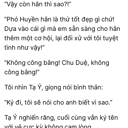
“Vậy
thì
“Phó
hắn là thứ tốt đẹp gì chứ!
Dựa vào cái gì
em sẵn sàng cho hắn
thêm một cơ hội, lại đối xử với tôi tuyệt
tình như
công bằng! Chu Duệ,
công
Tôi nhìn Tạ
nói bình
“Ký
sẽ nói cho anh
vì sao.”
Tạ Ý
răng, cuối cùng vẫn ký tên
vẻ cực kỳ không
lòng.