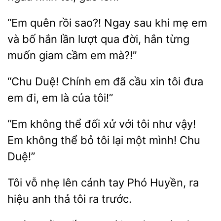
“Em quên rồi
Ngay sau khi mẹ em
và bố hắn lần lượt qua đời, hắn
muốn giam
em mà?!”
“Chu Duệ! Chính
đã cầu
đưa
em đi, em là của tôi!”
“Em không thể đối xử
tôi như vậy!
Em không thể bỏ tôi lại
mình!
Duệ!”
Tôi vỗ nhẹ
cánh tay Phó Huyền, ra
hiệu anh thả tôi