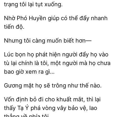
trạng tôi
tụt xuống.
Nhờ Phó
giúp có
đẩy
tiến độ.
Nhưng
càng
biết
Lúc
họ phát
người đẩy họ vào
tù lại chính là
một người mà họ chưa
bao giờ xem ra gì…
Gương mặt họ sẽ
như
Vốn định bỏ đi
khuất mắt, thì lại
thấy
Ý phá vòng vây
vệ, lao
thẳng về phía tôi.