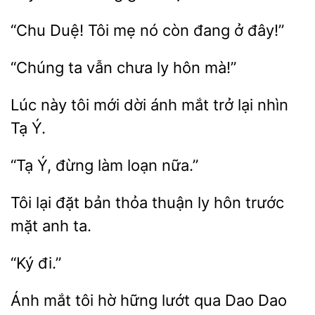
Duệ! Tôi mẹ
còn đang ở
“Chúng
vẫn
ly hôn
Lúc này tôi mới dời
mắt trở
nhìn
Tạ
Ý,
làm loạn
Tôi lại đặt bản thỏa thuận ly
mặt
ta.
Ánh mắt tôi hờ
lướt qua Dao