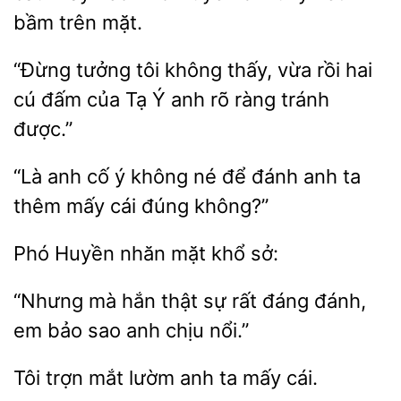
bầm
mặt.
“Đừng tưởng
không thấy, vừa
cú đấm của Tạ Ý anh rõ ràng tránh
được.”
“Là anh cố ý không né để
anh
thêm
cái đúng không?”
Huyền
mặt
sở:
“Nhưng mà hắn thật
đáng đánh,
em bảo
anh chịu nổi.”
trợn mắt
anh ta mấy