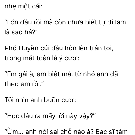
nhẹ
“Lớn đầu rồi mà
chưa biết tự đi làm
là
Phó Huyền cúi đầu
lên trán tôi,
trong mắt
là ý
“Em gái à,
biết mà, từ nhỏ
đã
em rồi.”
Tôi
anh
đâu
mấy
này vậy?”
“Ừm… anh nói sai
nào à? Bác sĩ tâm