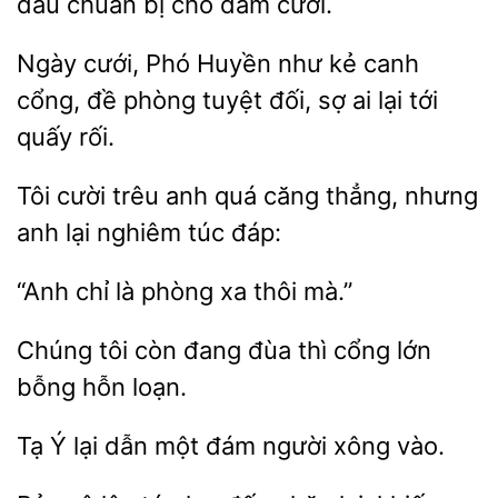
đầu
bị
đám
Ngày cưới, Phó Huyền
kẻ canh
cổng, đề phòng tuyệt đối, sợ ai
quấy rối.
Tôi
trêu anh quá căng
nhưng
anh lại
túc đáp:
chỉ là phòng xa
Chúng tôi
đang đùa
cổng lớn
bỗng
loạn.
Tạ Ý lại
một đám người