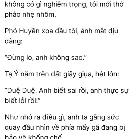
không có
nghiêm trọng, tôi mới thở
phào nhẹ nhõm.
Huyền
đầu tôi, ánh
dịu
dàng:
anh
sao.”
Tạ Ý
trên đất giãy
lớn:
“Duệ Duệ! Anh
sai rồi,
sự
biết lỗi rồi!”
Như nhớ ra điều gì, anh ta gắng sức
quay đầu nhìn
mấy gã đang bị
bảo vệ
chế.