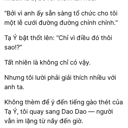
“Bởi vì anh ấy sẵn
tổ chức cho tôi
một lễ
đường
chính chính.”
Tạ Ý bật
lên: “Chỉ vì
thôi
sao!?”
nhiên
không
có vậy.
Nhưng tôi
phải giải thích nhiều
anh
Không
để ý đến tiếng gào thét của
Tạ
tôi quay sang Dao Dao — người
vẫn im lặng từ
đến giờ.