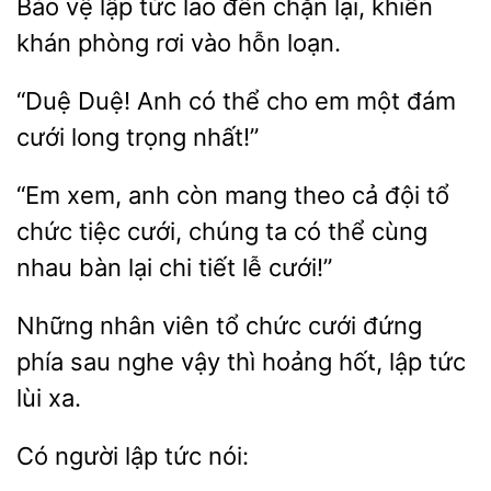
Bảo vệ lập tức lao
chặn
khiến
khán phòng rơi vào hỗn
Duệ! Anh
thể cho
một đám
cưới long trọng nhất!”
“Em
anh còn mang theo
đội
chức tiệc cưới, chúng ta có thể cùng
nhau bàn lại chi tiết lễ cưới!”
Những nhân viên tổ chức
sau nghe vậy thì hoảng hốt, lập tức
lùi xa.
người
nói: