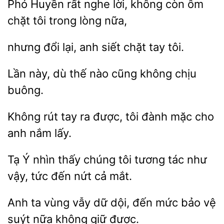
Phó
rất nghe lời, không còn ôm
chặt tôi
nữa,
nhưng
lại,
siết chặt tay
Lần này, dù
không chịu
buông.
rút tay ra được,
đành mặc cho
nắm lấy.
Ý nhìn thấy chúng tôi
tác
vậy, tức đến nứt cả mắt.
Anh ta
dữ
đến mức bảo vệ
suýt nữa không giữ được.