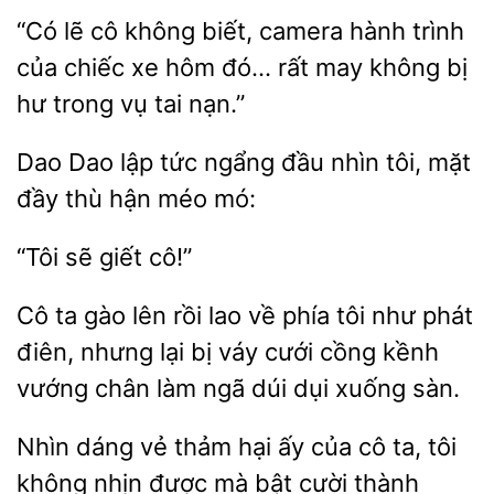
“Có lẽ cô không biết, camera hành trình
của chiếc xe hôm
may không bị
hư trong vụ
nạn.”
lập tức ngẩng
nhìn tôi, mặt
đầy thù hận méo mó:
giết
Cô ta gào lên rồi lao về phía tôi
phát
điên, nhưng lại bị váy cưới
vướng chân làm ngã dúi dụi xuống sàn.
Nhìn dáng vẻ thảm
ấy của cô ta, tôi
không nhịn được mà
cười thành