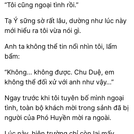
tình rồi.”
Ý sững sờ rất lâu, dường
lúc này
mới hiểu ra tôi
nói gì.
ta không thể tin nổi nhìn
lẩm
“Không… không được. Chu Duệ,
không thể đối
với anh
vậy…”
Ngay trước khi
tuyên bố mình ngoại
tình,
bộ khách mời trong sảnh đã bị
người của Phó Huyền mời ra
Lúc này, hiện
lại mấy