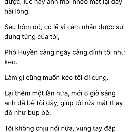
được, lúc này anh mới nheo mắt lại
hài
Sau
có lẽ vì
nhận được sự
dung túng của tôi,
Phó
càng ngày
dính
như
keo.
Làm
muốn
tôi đi cùng.
Lại thêm một
nữa, mới 8 giờ sáng
anh
bế tôi dậy, giúp tôi rửa mặt
đồ như búp bê.
Tôi không chịu nổi nữa,
tay đập