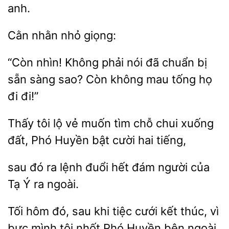
anh.
giọng:
“Còn nhìn! Không phải
đã chuẩn
sẵn sàng sao? Còn
mau tống họ
đi đi!”
Thấy
lộ vẻ muốn tìm
chui xuống
Phó Huyền bật cười hai tiếng,
đó ra lệnh đuổi hết đám người của
Ý
ngoài.
hôm đó, sau khi tiệc cưới kết thúc, vì
mình
nhốt Phó Huyền bên ngoài