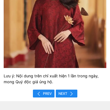
Lưu ý: Nội dung trên chỉ xuất hiện 1 lần trong ngày,
mong Quý độc giả ủng hộ.
PREV
NEXT